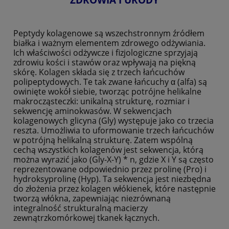
Peptydy kolagenowe są wszechstronnym źródłem
białka i ważnym elementem zdrowego odżywiania.
Ich właściwości odżywcze i fizjologiczne sprzyjają
zdrowiu kości i stawów oraz wpływają na piękną
skórę. Kolagen składa się z trzech łańcuchów
polipeptydowych. Te tak zwane łańcuchy α (alfa) są
owinięte wokół siebie, tworząc potrójne helikalne
makrocząsteczki: unikalną strukturę, rozmiar i
sekwencję aminokwasów. W sekwencjach
kolagenowych glicyna (Gly) występuje jako co trzecia
reszta. Umożliwia to uformowanie trzech łańcuchów
w potrójną helikalną strukturę. Zatem wspólną
cechą wszystkich kolagenów jest sekwencja, którą
można wyrazić jako (Gly-X-Y) * n, gdzie X i Y są często
reprezentowane odpowiednio przez prolinę (Pro) i
hydroksyprolinę (Hyp). Ta sekwencja jest niezbędna
do złożenia przez kolagen włókienek, które następnie
tworzą włókna, zapewniając niezrównaną
integralność strukturalną macierzy
zewnątrzkomórkowej tkanek łącznych.