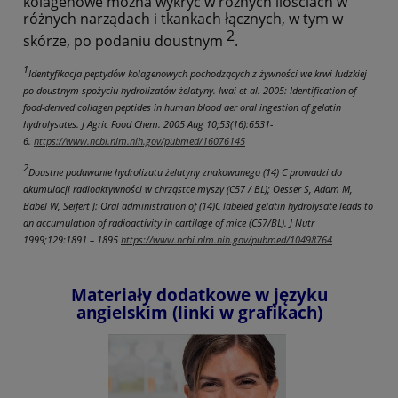
kolagenowe można wykryć w różnych ilościach w
różnych narządach i tkankach łącznych, w tym w
2
skórze, po podaniu doustnym
.
1
Identyfikacja peptydów kolagenowych pochodzących z żywności we krwi ludzkiej
po doustnym spożyciu hydrolizatów żelatyny.
Iwai et al. 2005: Identification of
food-derived collagen peptides in human blood aer oral ingestion of gelatin
hydrolysates. J Agric Food Chem. 2005 Aug 10;53(16):6531-
6.
https://www.ncbi.nlm.nih.gov/pubmed/16076145
2
Doustne podawanie hydrolizatu żelatyny znakowanego (14) C prowadzi do
akumulacji radioaktywności w chrząstce myszy (C57 / BL);
Oesser S, Adam M,
Babel W, Seifert J: Oral administration of (14)C labeled gelatin hydrolysate leads to
an accumulation of radioactivity in cartilage of mice (C57/BL). J Nutr
1999;129:1891 – 1895
https://www.ncbi.nlm.nih.gov/pubmed/10498764
Materiały dodatkowe w języku
angielskim (linki w grafikach)