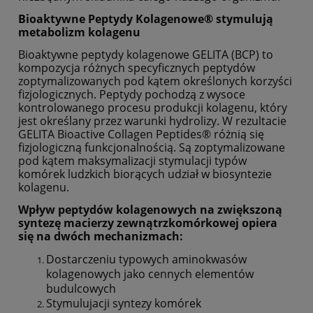
Bioaktywne Peptydy Kolagenowe® stymulują
metabolizm kolagenu
Bioaktywne peptydy kolagenowe GELITA (BCP) to
kompozycja różnych specyficznych peptydów
zoptymalizowanych pod kątem określonych korzyści
fizjologicznych. Peptydy pochodzą z wysoce
kontrolowanego procesu produkcji kolagenu, który
jest określany przez warunki hydrolizy. W rezultacie
GELITA Bioactive Collagen Peptides® różnią się
fizjologiczną funkcjonalnością. Są zoptymalizowane
pod kątem maksymalizacji stymulacji typów
komórek ludzkich biorących udział w biosyntezie
kolagenu.
Wpływ peptydów kolagenowych na zwiększoną
syntezę macierzy zewnątrzkomórkowej opiera
się na dwóch mechanizmach:
Dostarczeniu typowych aminokwasów
kolagenowych jako cennych elementów
budulcowych
Stymulujacji syntezy komórek