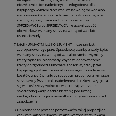
niezwłocznie i bez nadmiernych niedogodności dla
kupującego wymieni rzecz wadliwą na wolną od wad albo
wadę usunie. Ograniczenie to nie ma zastosowania, jeżeli
rzecz była już wymieniona lub naprawiana przez
SPRZEDAWCĘ albo SPRZEDAWCA nie uczynił zadość
obowiązkowi wymiany rzeczy na wolną od wad lub
usunięcia wady.
Jeżeli KUPUJĄCYM jest KONSUMENT, może zamiast
zaproponowanego przez Sprzedawcę usunięcia wady żądać
wymiany rzeczy na wolną od wad albo zamiast wymiany
rzeczy żądać usunięcia wady, chyba że doprowadzenie
rzeczy do zgodności z umową w sposób wybrany przez
kupującego jest niemożliwe albo wymagałoby nadmiernych
kosztów w porównaniu ze sposobem proponowanym przez
sprzedawcę. Przy ocenie nadmierności kosztów uwzględnia
się wartość rzeczy wolnej od wad, rodzaj i znaczenie
stwierdzonej wady, a także bierze się pod uwagę
niedogodności, na jakie narażałby kupującego inny sposób
zaspokojenia.
Obniżona cena powinna pozostawać w takiej proporcji do
ceny wynikającej z umowy, w jakiej wartość rzeczy z wadą