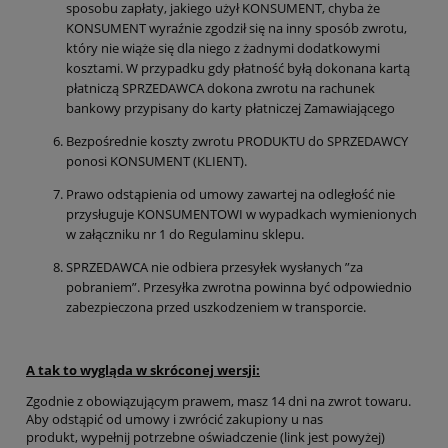
sposobu zapłaty, jakiego użył KONSUMENT, chyba że
KONSUMENT wyraźnie zgodził się na inny sposób zwrotu,
który nie wiąże się dla niego z żadnymi dodatkowymi
kosztami. W przypadku gdy płatność byłą dokonana kartą
płatniczą SPRZEDAWCA dokona zwrotu na rachunek
bankowy przypisany do karty płatniczej Zamawiającego
Bezpośrednie koszty zwrotu PRODUKTU do SPRZEDAWCY
ponosi KONSUMENT (KLIENT).
Prawo odstąpienia od umowy zawartej na odległość nie
przysługuje KONSUMENTOWI w wypadkach wymienionych
w załączniku nr 1 do Regulaminu sklepu.
SPRZEDAWCA nie odbiera przesyłek wysłanych ”za
pobraniem”. Przesyłka zwrotna powinna być odpowiednio
zabezpieczona przed uszkodzeniem w transporcie.
A tak to wygląda w skróconej wersji:
Zgodnie z obowiązującym prawem, masz 14 dni na zwrot towaru.
Aby odstąpić od umowy i zwrócić zakupiony u nas
produkt, wypełnij potrzebne oświadczenie (link jest powyżej)