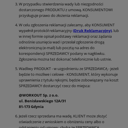
W przypadku stwierdzenia wady lub niezgodności
dostarczonego PRODUKTU z umową, KONSUMENTOWI
przysługuje prawo do złożenia reklamacji.
W celu zgłoszenia reklamacji zalecamy, aby KONSUMENT
wypełnił protokół reklamacyjny
(Druk Reklamacyjny)
, lub
w innej formie opisał podstawy reklamacji oraz żądania
odnośnie usunięcia wad i przesłał zgłoszenie drogą
elektroniczną (e-mail) lub pocztą na adres do
korespondencji SPRZEDAWCY podany w nagłówku.
Zgłoszenia można też dokonać telefonicznie lub ustnie.
Wadliwy PRODUKT - w uzgodnieniu ze SPRZEDAWCĄ - jeżeli
będzie to możliwe i celowe - KONSUMENT, który wykonuje
uprawnienia z tytułu rękojmi, będzie zobowiązany na koszt
SPRZEDAWCY dostarczyć rzecz do miejsca:
@WORKOUT Sp. z o.o.
ul. Benisławskiego 12A/31
81-173 Gdynia
Jeżeli rzecz sprzedana ma wadę, KLIENT może złożyć
oświadczenie z wnioskiem o obniżeniu ceny albo o
odstąpieniu od umowy, chyba że SPRZEDAWCA