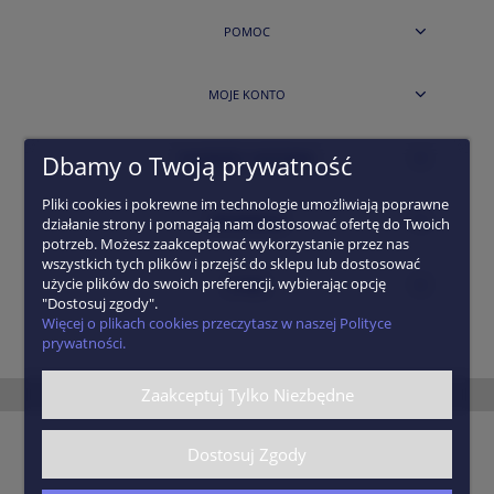
POMOC
MOJE KONTO
Dbamy o Twoją prywatność
PŁATNOŚCI I DOSTAWA
Pliki cookies i pokrewne im technologie umożliwiają poprawne
INFORMACJE
działanie strony i pomagają nam dostosować ofertę do Twoich
potrzeb. Możesz zaakceptować wykorzystanie przez nas
wszystkich tych plików i przejść do sklepu lub dostosować
użycie plików do swoich preferencji, wybierając opcję
O NAS
"Dostosuj zgody".
Więcej o plikach cookies przeczytasz w naszej Polityce
prywatności.
pokaż pełną wersję strony
Zaakceptuj Tylko Niezbędne
Dostosuj Zgody
Sklep internetowy Shoper.pl
Szablony Shoper Modern™