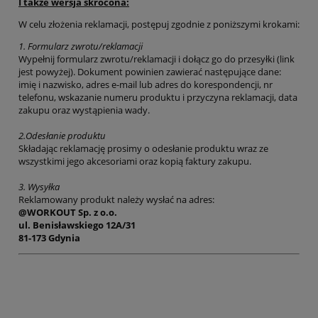
I także wersja skrócona:
W celu złożenia reklamacji, postępuj zgodnie z poniższymi krokami:
1.
Formularz zwrotu/reklamacji
Wypełnij formularz zwrotu/reklamacji i dołącz go do przesyłki (link
jest powyżej). Dokument powinien zawierać następujące dane:
imię i nazwisko, adres e-mail lub adres do korespondencji, nr
telefonu, wskazanie numeru produktu i przyczyna reklamacji, data
zakupu oraz wystąpienia wady.
2.
Odesłanie produktu
Składając reklamację prosimy o odesłanie produktu wraz ze
wszystkimi jego akcesoriami oraz kopią faktury zakupu.
3.
Wysyłka
Reklamowany produkt należy wysłać na adres:
@WORKOUT Sp. z o.o.
ul. Benisławskiego 12A/31
81-173 Gdynia