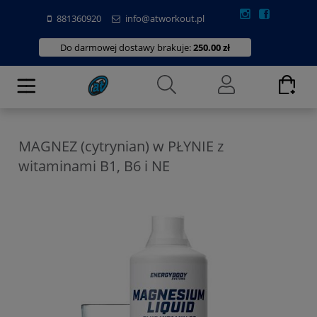
881360920
info@atworkout.pl
Do darmowej dostawy brakuje:
250.00 zł
MAGNEZ (cytrynian) w PŁYNIE z
witaminami B1, B6 i NE