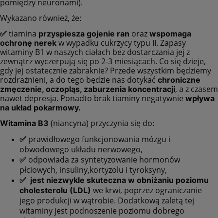
pomiędzy neuronami).
Wykazano również, że:
tiamina
oraz
✅
przyspiesza gojenie ran
wspomaga
w wypadku cukrzycy typu II. Zapasy
ochronę nerek
witaminy B1 w naszych ciałach bez dostarczania jej z
zewnątrz wyczerpują się po 2-3 miesiącach. Co się dzieje,
gdy jej ostatecznie zabraknie? Przede wszystkim będziemy
rozdrażnieni, a do tego będzie nas dotykać
chroniczne
, a z czasem
zmęczenie, oczopląs, zaburzenia koncentracji
nawet depresja. Ponadto brak tiaminy negatywnie
wpływa
na układ pokarmowy.
(niancyna) przyczynia się do:
Witamina B3
prawidłowego funkcjonowania mózgu i
✅
obwodowego układu nerwowego,
odpowiada za syntetyzowanie hormonów
✅
płciowych, insuliny,kortyzolu i tyroksyny,
✅ jest niezwykle skuteczna w obniżaniu poziomu
we krwi, poprzez ograniczanie
cholesterolu (LDL)
jego produkcji w wątrobie. Dodatkową zaletą tej
witaminy jest podnoszenie poziomu dobrego