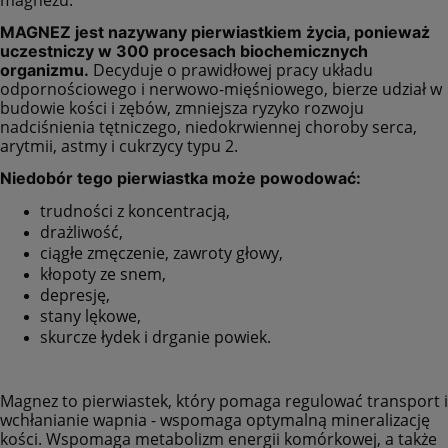
MAGNEZ jest nazywany pierwiastkiem życia, ponieważ
uczestniczy w 300 procesach biochemicznych
Decyduje o prawidłowej pracy układu
organizmu.
odpornościowego i nerwowo-mięśniowego, bierze udział w
budowie kości i zębów, zmniejsza ryzyko rozwoju
nadciśnienia tętniczego, niedokrwiennej choroby serca,
arytmii, astmy i cukrzycy typu 2.
Niedobór tego pierwiastka może powodować:
trudności z koncentracją,
drażliwość,
ciągłe zmęczenie, zawroty głowy,
kłopoty ze snem,
depresję,
stany lękowe,
skurcze łydek i drganie powiek.
Magnez to pierwiastek, który pomaga regulować transport i
wchłanianie wapnia - wspomaga optymalną mineralizację
kości. Wspomaga metabolizm energii komórkowej, a także