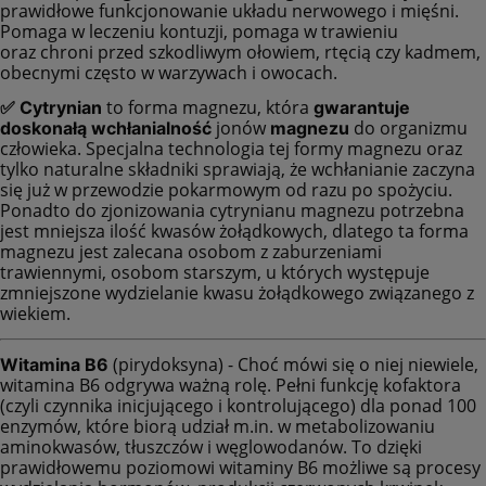
prawidłowe funkcjonowanie układu nerwowego i mięśni.
Pomaga w leczeniu kontuzji, pomaga w trawieniu
oraz chroni przed szkodliwym ołowiem, rtęcią czy kadmem,
obecnymi często w warzywach i owocach.
to forma magnezu, która
✅ Cytrynian
gwarantuje
jonów
do organizmu
doskonałą wchłanialność
magnezu
człowieka. Specjalna technologia tej formy magnezu oraz
tylko naturalne składniki sprawiają, że wchłanianie zaczyna
się już w przewodzie pokarmowym od razu po spożyciu.
Ponadto do zjonizowania cytrynianu magnezu potrzebna
jest mniejsza ilość kwasów żołądkowych, dlatego ta forma
magnezu jest zalecana osobom z zaburzeniami
trawiennymi, osobom starszym, u których występuje
zmniejszone wydzielanie kwasu żołądkowego związanego z
wiekiem.
(pirydoksyna) -
Choć mówi się o niej niewiele,
Witamina B6
witamina B6 odgrywa ważną rolę. Pełni funkcję kofaktora
(czyli czynnika inicjującego i kontrolującego) dla ponad 100
enzymów, które biorą udział m.in. w metabolizowaniu
aminokwasów, tłuszczów i węglowodanów. To dzięki
prawidłowemu poziomowi witaminy B6 możliwe są procesy