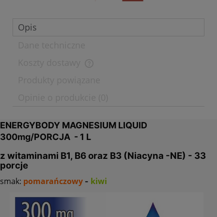
Opis
Dane techniczne
Koszty dostawy
Cena nie zawiera ewentualnych kosztów płatności
Produkty powiązane
Opinie o produkcie (0)
ENERGYBODY MAGNESIUM LIQUID
300mg/PORCJA - 1 L
z witaminami B1, B6 oraz B3 (Niacyna -NE) - 33
porcje
smak:
pomarańczowy
kiwi
-