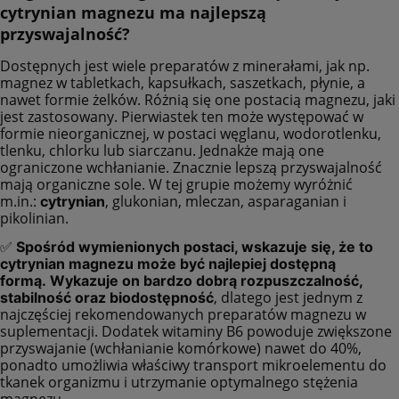
cytrynian magnezu ma najlepszą
przyswajalność?
Dostępnych jest wiele preparatów z minerałami, jak np.
magnez w tabletkach, kapsułkach, saszetkach, płynie, a
nawet formie żelków. Różnią się one postacią magnezu, jaki
jest zastosowany. Pierwiastek ten może występować w
formie nieorganicznej, w postaci węglanu, wodorotlenku,
tlenku, chlorku lub siarczanu. Jednakże mają one
ograniczone wchłanianie. Znacznie lepszą przyswajalność
mają organiczne sole. W tej grupie możemy wyróżnić
m.in.:
, glukonian, mleczan, asparaganian i
cytrynian
pikolinian.
✅
Spośród wymienionych postaci, wskazuje się, że to
cytrynian magnezu może być najlepiej dostępną
formą.
Wykazuje on bardzo dobrą rozpuszczalność,
, dlatego jest jednym z
stabilność oraz biodostępność
najczęściej rekomendowanych preparatów magnezu w
suplementacji. Dodatek witaminy B6 powoduje zwiększone
przyswajanie (wchłanianie komórkowe) nawet do 40%,
ponadto umożliwia właściwy transport mikroelementu do
tkanek organizmu i utrzymanie optymalnego stężenia
magnezu.