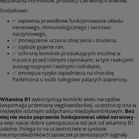
wydzielania hormonów, produkcji czerwonych krwinek.
Dodatkowo:
✅ zapewnia prawidłowe funkcjonowanie układu
nerwowego, immunologicznego i sercowo-
naczyniowego,
✅ zmniejszenie uczucia zmęczenia i znużenia,
✅ szybsze gojenie ran,
✅ ochronę komórek produkujących insulinę w
trzustce przed różnymi czynnikami, w tym reakcjami
autoagresyjnymi i wolnymi rodnikami,
✅ zmniejsza ryzyko zapadnięcia na chorobę
Parkinsona u osób nałogowo palących papierosy.
wykorzystują komórki wielu narządów
Witaminę B1
(wspomaga przemianę węglowodanów), uczestniczy ona w
niezwykle istotnym oddychaniu międzykomórkowym.
Bez
–
niej nie może poprawnie funkcjonować układ nerwowy
a więc nasze dobre samopoczucie też jest od witaminy B1
zależne. Polega to na uczestnictwie w syntezie
neuroprzekaźników (cząsteczek przenoszących sygnały