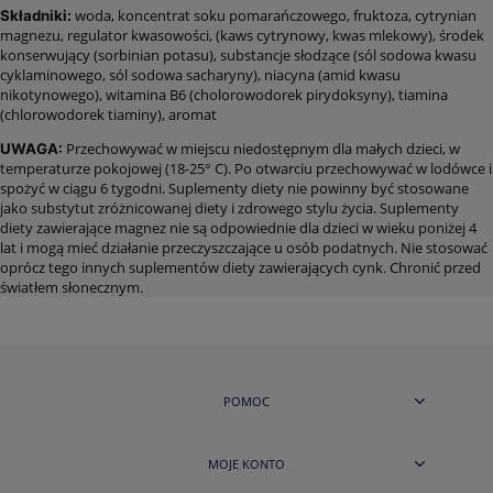
woda, koncentrat soku pomarańczowego, fruktoza, cytrynian
Składniki:
magnezu, regulator kwasowości, (kaws cytrynowy, kwas mlekowy), środek
konserwujący (sorbinian potasu), substancje słodzące (sól sodowa kwasu
cyklaminowego, sól sodowa sacharyny), niacyna (amid kwasu
nikotynowego), witamina B6 (cholorowodorek pirydoksyny), tiamina
(chlorowodorek tiaminy), aromat
Przechowywać w miejscu niedostępnym dla małych dzieci, w
UWAGA:
temperaturze pokojowej (18-25° C). Po otwarciu przechowywać w lodówce i
spożyć w ciągu 6 tygodni. Suplementy diety nie powinny być stosowane
jako substytut zróżnicowanej diety i zdrowego stylu życia. Suplementy
diety zawierające magnez nie są odpowiednie dla dzieci w wieku poniżej 4
lat i mogą mieć działanie przeczyszczające u osób podatnych. Nie stosować
oprócz tego innych suplementów diety zawierających cynk. Chronić przed
światłem słonecznym.
POMOC
MOJE KONTO